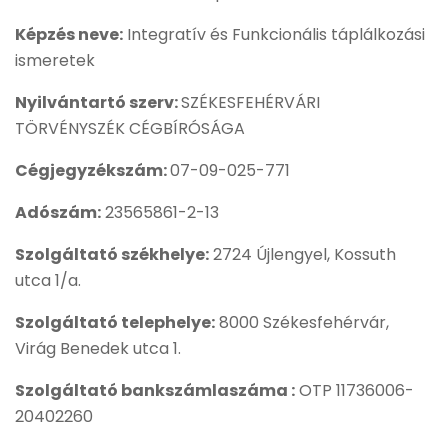
Képzés neve:
Integratív és Funkcionális táplálkozási
ismeretek
Nyilvántartó szerv:
SZÉKESFEHÉRVÁRI
TÖRVÉNYSZÉK CÉGBÍRÓSÁGA
Cégjegyzékszám:
07-09-025-771
Adószám:
23565861-2-13
Szolgáltató székhelye:
2724 Újlengyel, Kossuth
utca 1/a.
Szolgáltató telephelye:
8000 Székesfehérvár,
Virág Benedek utca 1.
Szolgáltató bankszámlaszáma :
OTP 11736006-
20402260